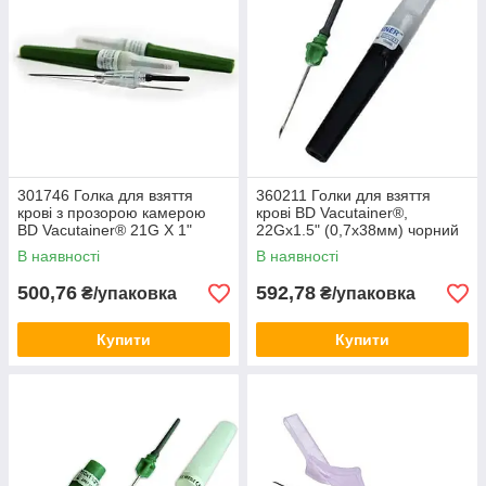
301746 Голка для взяття
360211 Голки для взяття
крові з прозорою камерою
крові BD Vacutainer®,
BD Vacutainer® 21G Х 1"
22Gx1.5" (0,7х38мм) чорний
(0,8х25мм) зелений (50шт)
(100шт)
В наявності
В наявності
500,76
592,78
₴/упаковка
₴/упаковка
Купити
Купити