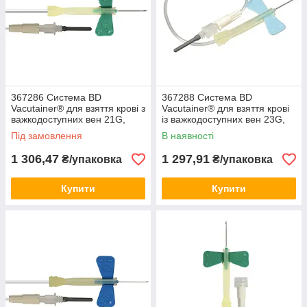
367286 Система BD
367288 Система BD
Vacutainer® для взяття крові з
Vacutainer® для взяття крові
важкодоступних вен 21G,
із важкодоступних вен 23G,
305мм (50шт)
305мм (50шт)
Під замовлення
В наявності
1 306,47
1 297,91
₴/упаковка
₴/упаковка
Купити
Купити