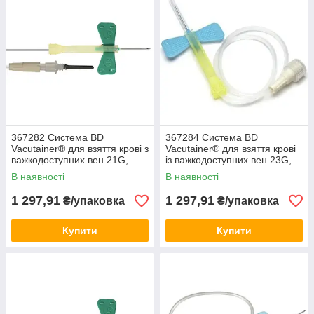
367282 Система BD
367284 Система BD
Vacutainer® для взяття крові з
Vacutainer® для взяття крові
важкодоступних вен 21G,
із важкодоступних вен 23G,
178мм (50шт)
178мм (50шт)
В наявності
В наявності
1 297,91
1 297,91
₴/упаковка
₴/упаковка
Купити
Купити