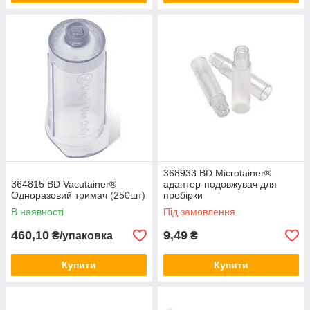
368933 BD Microtainer®
364815 BD Vacutainer®
адаптер-подовжувач для
Oдноразовий тримач (250шт)
пробірки
В наявності
Під замовлення
460,10
9,49
₴/упаковка
₴
Купити
Купити