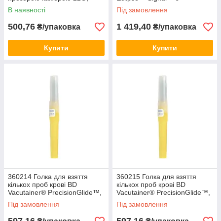
чорна (50шт)
інтегрованим тримачем, 0,7
В наявності
Під замовлення
мм (22G) x 25 мм (50шт)
500,76
1 419,40
₴/упаковка
₴/упаковка
Купити
Купити
360214 Голка для взяття
360215 Голка для взяття
кількох проб крові BD
кількох проб крові BD
Vacutainer® PrecisionGlide™,
Vacutainer® PrecisionGlide™,
20Gx1" (0,9х25мм) (100шт)
20Gx1,5" (0,9х38мм) (100шт)
Під замовлення
Під замовлення