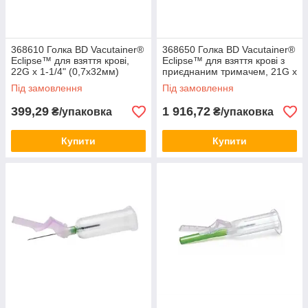
368610 Голка BD Vacutainer®
368650 Голка BD Vacutainer®
Eclipse™ для взяття крові,
Eclipse™ для взяття крові з
22G х 1-1/4" (0,7х32мм)
приєднаним тримачем, 21G x
(48шт)
1-1/4" (0,8 х 32 мм) (100шт)
Під замовлення
Під замовлення
399,29
1 916,72
₴/упаковка
₴/упаковка
Купити
Купити