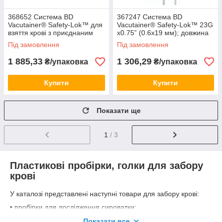
368652 Система BD
367247 Система BD
Vacutainer® Safety-Lok™ для
Vacutainer® Safety-Lok™ 23G
взяття крові з приєднаним
x0.75” (0.6x19 мм); довжина
тримачем, розміром
катетера 12"(305мм) (50шт)
Під замовлення
Під замовлення
21Gx0.75”; довжина мм
(25шт)
1 885,33
1 306,29
₴/упаковка
₴/упаковка
Купити
Купити
Показати ще
1
/ 3
Пластикові пробірки, голки для забору
крові
У каталозі представлені наступні товари для забору крові:
• пробірки для дослідження сироватки;
• пробірки для експрес-діагностики;
Показати все