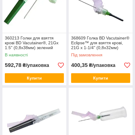
360213 Голки для взяття
368609 Голка BD Vacutainer®
крові BD Vacutainer®, 21Gx
Eclipse™ для взяття крові,
1.5" (0,8х38мм) зелений
21G х 1-1/4" (0,8х32мм)
(100шт)
(48шт)
В наявності
Під замовлення
592,78
400,35
₴/упаковка
₴/упаковка
Купити
Купити