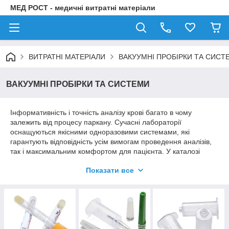
МЕД РОСТ - медичні витратні матеріали
ВИТРАТНІ МАТЕРІАЛИ
ВАКУУМНІ ПРОБІРКИ ТА СИСТ
ВАКУУМНІ ПРОБІРКИ ТА СИСТЕМИ
Інформативність і точність аналізу крові багато в чому
залежить від процесу паркану. Сучасні лабораторії
оснащуються якісними одноразовими системами, які
гарантують відповідність усім вимогам проведення аналізів,
так і максимальним комфортом для пацієнта. У каталозі
представлені пластикові та скляні пробірки, ланцети, джгути.
Показати все
Сучасні системи забору крові Becton Dickinson дозволяють
виконувати самі високоточні аналізи.