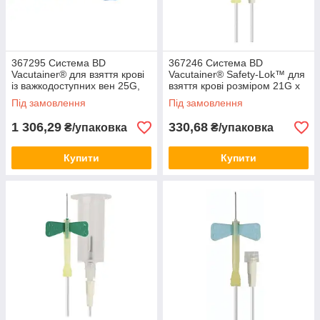
367295 Система BD
367246 Система BD
Vacutainer® для взяття крові
Vacutainer® Safety-Lok™ для
із важкодоступних вен 25G,
взяття крові розміром 21G x
178мм (50шт)
0.75” (50шт)
Під замовлення
Під замовлення
1 306,29
330,68
₴/упаковка
₴/упаковка
Купити
Купити