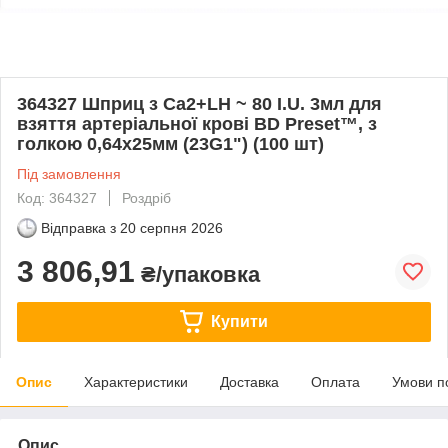
364327 Шприц з Ca2+LH ~ 80 I.U. 3мл для
взяття артеріальної крові BD Preset™, з
голкою 0,64x25мм (23G1") (100 шт)
Під замовлення
Код: 364327
Роздріб
Відправка з
20 серпня 2026
3 806,91
₴/упаковка
Купити
Опис
Характеристики
Доставка
Оплата
Умови п
Опис