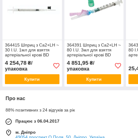
364415 Шприц з Ca2+LH ~
364391 Шприц з Ca2+LH ~
3643
30 I.U. 1мл для взяття
80 I.U. 3мл для взяття
80 I
артеріальної крові BD
артеріальної крові BD
арте
Preset™, з голкою
Preset™ Eclipse™, з
line
4 254,78
4 851,95
₴/
₴/
0,5x16мм (25G5/8")
голкою 0,64x25мм (23G1")
25,
упаковка
упаковка
стерильний (100 шт)
(100 шт)
Купити
Купити
Про нас
88% позитивних з 24 відгуків за рік
Працює з 06.04.2017
м. Дніпро
49054 проспект О.Поля, 50, Дніпро, Україна