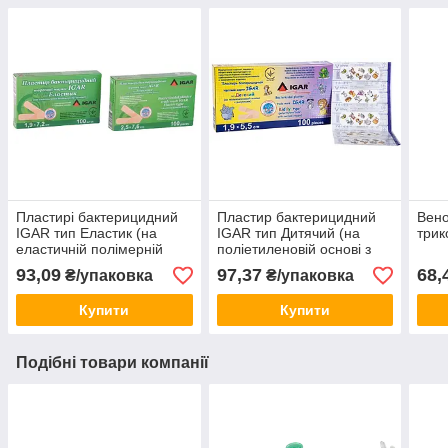
Пластирі бактерицидний
Пластир бактерицидний
Вено
IGAR тип Еластик (на
IGAR тип Дитячий (на
трик
еластичній полімерній
полiетиленовiй основi з
основі) 2,5х7,6 см
малюнками) 1,9*5,5см
93,09
97,37
68,
₴/упаковка
₴/упаковка
Купити
Купити
Подібні товари компанії