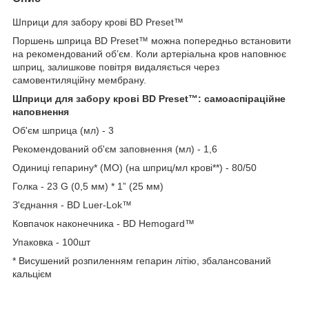
Шприци для забору крові BD Preset™
Поршень шприца BD Preset™ можна попередньо встановити
на рекомендований об’єм. Коли артеріальна кров наповнює
шприц, залишкове повітря видаляється через
самовентиляційну мембрану.
Шприци для забору крові BD Preset™: самоаспіраційне
наповнення
Об'єм шприца (мл) - 3
Рекомендований об'єм заповнення (мл) - 1,6
Одиниці гепарину* (МО) (на шприц/мл крові**) - 80/50
Голка - 23 G (0,5 мм) * 1” (25 мм)
З'єднання - BD Luer-Lok™
Ковпачок наконечника - BD Hemogard™
Упаковка - 100шт
* Висушений розпиленням гепарин літію, збалансований
кальцієм