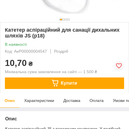
Катетер аспіраційний для санації дихальних
шляхів JS (р18)
В наявності
Код: АиР00000004547
Роздріб
10,70
₴
Мінімальна сума замовлення на сайті — 1 500 ₴
Купити
Опис
Характеристики
Доставка
Оплата
Умови п
Опис
Катетер аспіраційний JS з вакуумним контролем, Y-подібний