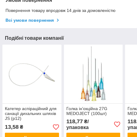
Умови повернення
Повернення товару впродовж 14 днів за домовленістю
Всі умови повернення
Подібні товари компанії
Катетер аспіраційний для
Голка ін'єкційна 27G
Голк
санації дихальних шляхів
MEDOJECT (100шт)
MED
JS (р12)
118,77
118
₴/
13,58
₴
упаковка
упа