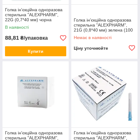
Голка ін'єкційна одноразова
стерильна "ALEXPHARM",
22G (0,7*40 мм) чорна
Голка ін'єкційна одноразова
(100шт)
стерильна "ALEXPHARM",
В наявності
21G (0,8*40 мм) зелена (100
шт.)
88,81
Немає в наявності
₴/упаковка
Ціну уточнюйте
Купити
Голка ін'єкційна одноразова
Голка ін'єкційна одноразова
стерильна "ALEXPHARM",
стерильна "ALEXPHARM",