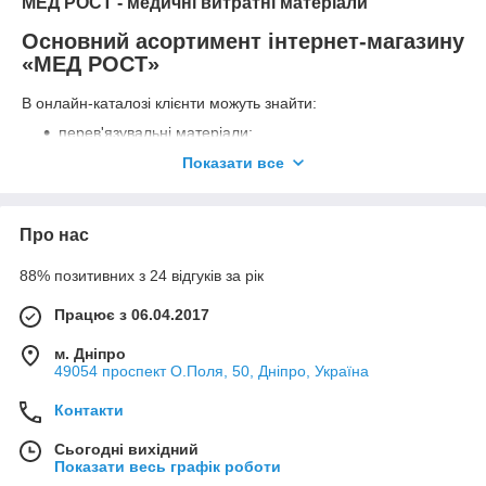
МЕД РОСТ - медичні витратні матеріали
Основний асортимент інтернет-магазину
«МЕД РОСТ»
В онлайн-каталозі клієнти можуть знайти:
перев'язувальні матеріали;
приладдя для забору та транспортування
Показати все
біоматеріалу на проведення лабораторних досліджень;
одноразова захисний одяг;
Про нас
простирадла з спанбонду в рулонах і покриття
операційні;
88% позитивних з 24 відгуків за рік
дезінфікуючі засоби;
Працює з 06.04.2017
бахіли, шприци, рукавички;
обладнання для функціональної діагностики;
м. Дніпро
49054 проспект О.Поля, 50, Дніпро, Україна
пакети стерилізаційні та ін.
Контакти
Сьогодні вихідний
Показати весь графік роботи