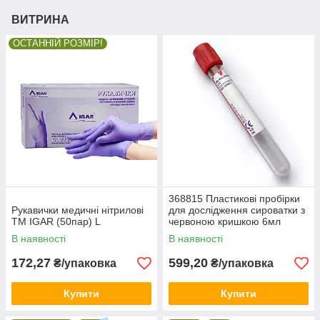
ВИТРИНА
ОСТАННІЙ РОЗМІР!
368815 Пластикові пробірки
Рукавички медичні нітрилові
для дослідження сироватки з
ТМ IGAR (50пар) L
червоною кришкою 6мл
(100шт)
В наявності
В наявності
172,27
599,20
₴/упаковка
₴/упаковка
Купити
Купити