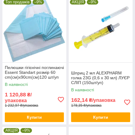
Топ продажів
–9%
АКЦІЯ
–9%
Пелюшки гігієнічні поглинаючі
Essent Standart розмір 60
Шприц 2 мл ALEXPHARM
cm(см)х90cm(см)120 шт/уп
голка 23G (0,6 х 30 мл) ЛУЄР
СЛІП (150шт/уп)
В наявності
В наявності
1 120,88
₴/
162,14
₴/упаковка
упаковка
1 232,97 ₴/упаковка
178,35 ₴/упаковка
Купити
Купити
АКЦІЯ
–9%