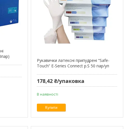
ні
0пар)
Рукавички латексні припудрені “Safe-
Touch” E-Series Connect р.S 50 пар/уп
178,42 ₴/упаковка
В наявності
Купити