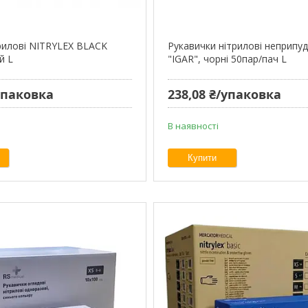
трилові NITRYLEX BLACK
Рукавички нітрилові неприпуд
й L
"IGAR", чорні 50пар/пач L
/упаковка
238,08 ₴/упаковка
В наявності
Купити