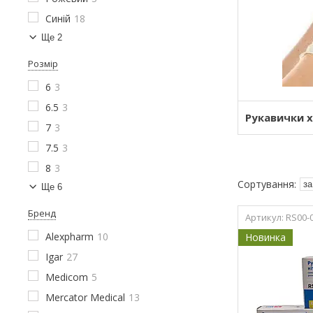
Синій
18
Ще 2
Розмір
6
3
6.5
3
Рукавички х
7
3
7.5
3
8
3
Ще 6
Бренд
RS00-
Alexpharm
10
Новинка
Igar
27
Medicom
5
Mercator Medical
13