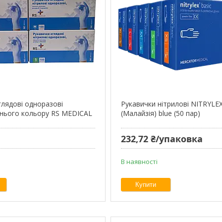
глядові одноразові
Рукавички нітрилові NITRYLE
синього кольору RS MEDICAL
(Малайзія) blue (50 пар)
232,72 ₴/упаковка
В наявності
Купити