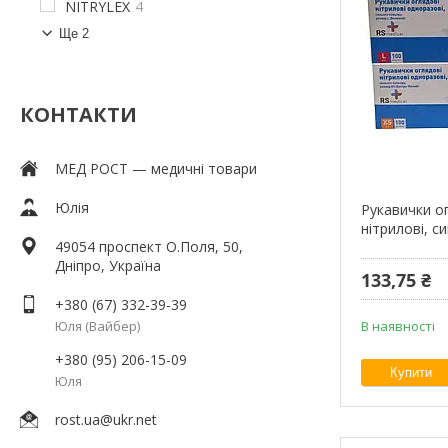
NITRYLEX
4
Ще 2
КОНТАКТИ
МЕД РОСТ — медичні товари
Юлія
Рукавички о
нітрилові, 
49054 проспект О.Поля, 50,
Дніпро, Україна
133,75 ₴
+380 (67) 332-39-39
Юля (Вайбер)
В наявності
+380 (95) 206-15-09
Купити
Юля
rost.ua@ukr.net