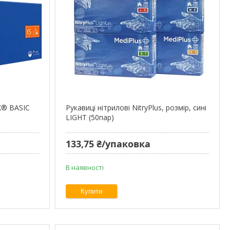
X® BASIC
Рукавиці нітрилові NitryPlus, розмір, сині
LIGHT (50пар)
133,75 ₴/упаковка
В наявності
Купити