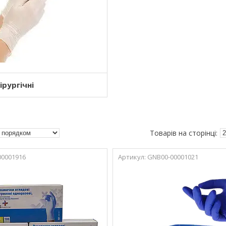
ірургічні
00001916
GNB00-00001021