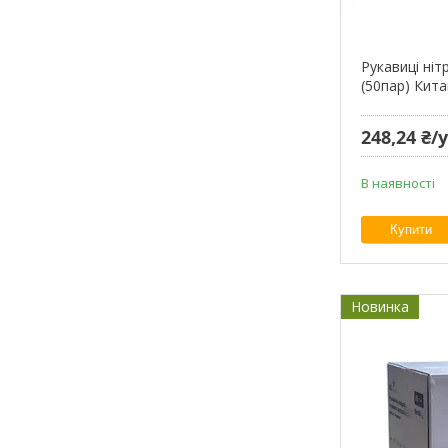
Рукавиці ні
(50пар) Кита
248,24 ₴
В наявності
Купити
Новинка