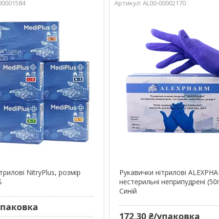
00001584
AL00-00002170
трилові NitryPlus, розмір
Рукавички нітрилові ALEXPH
S
нестерильні неприпудрені (50п
Синій
/упаковка
172,30 ₴/упаковка