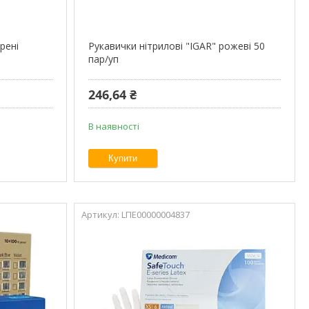
рені
Рукавички нiтриловi "IGAR" рожеві 50
пар/уп
246,64 ₴
В наявності
Купити
LПЕ00000004837