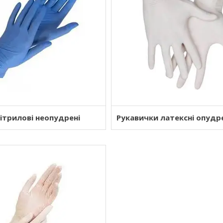
ітрилові неопудрені
Рукавички латексні опудр