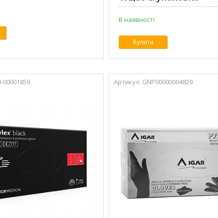
В наявності
Купити
-00001859
GNP00000004829