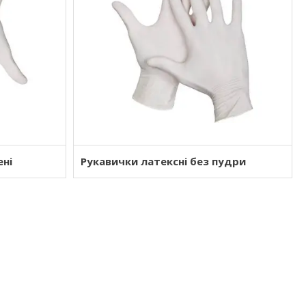
ені
Рукавички латексні без пудри