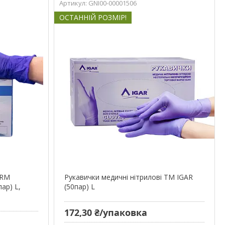
GNI00-00001506
ОСТАННІЙ РОЗМІР!
ARM
Рукавички медичні нітрилові ТМ IGAR
ар) L,
(50пар) L
172,30 ₴/упаковка