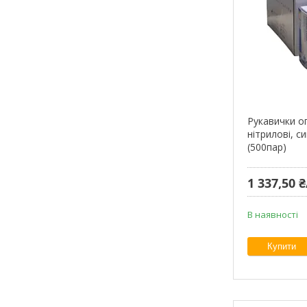
Рукавички о
нітрилові, 
(500пар)
1 337,50 
В наявності
Купити