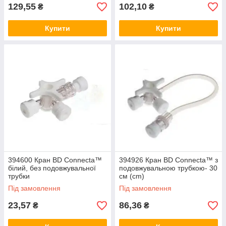
129,55
102,10
₴
₴
Купити
Купити
394600 Кран BD Connecta™
394926 Кран BD Connecta™ з
білий, без подовжувальної
подовжувальною трубкою- 30
трубки
см (cm)
Під замовлення
Під замовлення
23,57
86,36
₴
₴