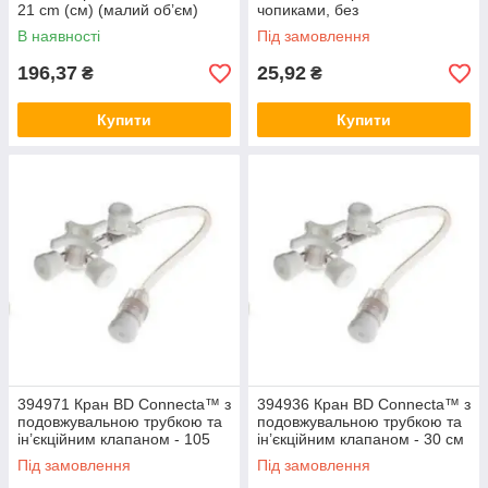
21 cm (см) (малий об’єм)
чопиками, без
подовжувальної трубки
В наявності
Під замовлення
196,37
25,92
₴
₴
Купити
Купити
394971 Кран BD Connecta™ з
394936 Кран BD Connecta™ з
подовжувальною трубкою та
подовжувальною трубкою та
ін’єкційним клапаном - 105
ін’єкційним клапаном - 30 см
см (cm)
(cm)
Під замовлення
Під замовлення