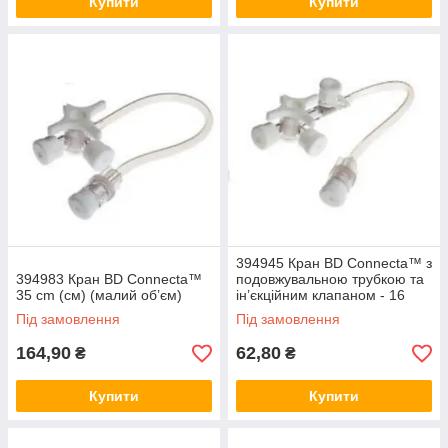
Купити
Купити
394945 Кран BD Connecta™ з
394983 Кран BD Connecta™
подовжувальною трубкою та
35 cm (см) (малий об’єм)
ін’єкційним клапаном - 16
см(cm)
Під замовлення
Під замовлення
164,90
62,80
₴
₴
Купити
Купити