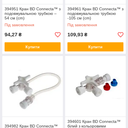
394951 Кран BD Connecta™ з
394961 Кран BD Connecta™ з
подовжувальною трубкою –
подовжувальною трубкою
54 см (cm)
-105 см (cm)
Під замовлення
Під замовлення
94,27
109,93
₴
₴
Купити
Купити
394601 Кран BD Connecta™
394982 Кран BD Connecta™
білий з кольоровими