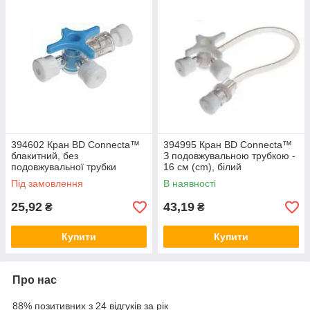
394602 Кран BD Connecta™
394995 Кран BD Connecta™
блакитний, без
З подовжувальною трубкою -
подовжувальної трубки
16 см (cm), білий
Під замовлення
В наявності
25,92
43,19
₴
₴
Купити
Купити
Про нас
88% позитивних з 24 відгуків за рік