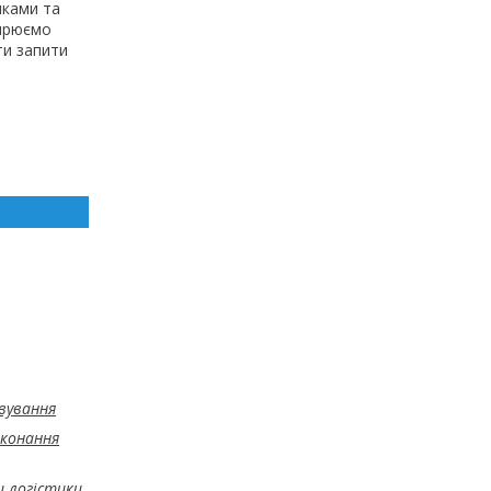
ками та
ширюємо
и запити
овування
иконання
 логістики