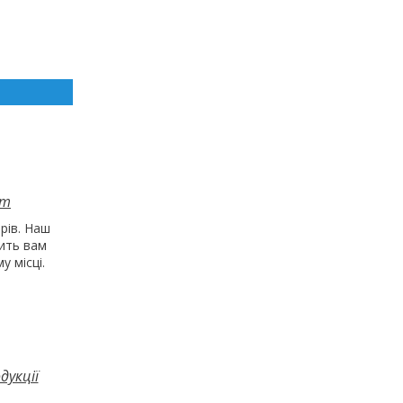
нт
рів. Наш
ить вам
у місці.
дукції