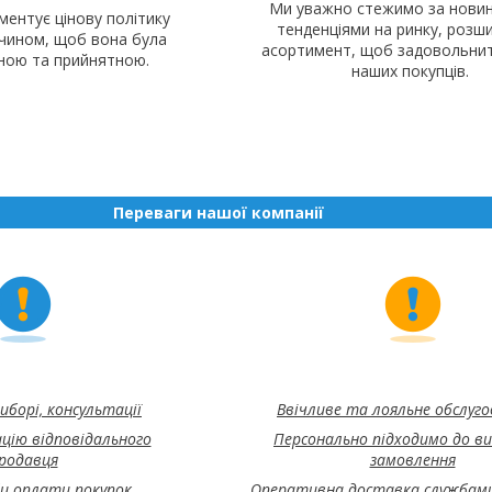
Ми уважно стежимо за новин
ментує цінову політику
тенденціями на ринку, роз
 чином, щоб вона була
асортимент, щоб задовольнит
дною та прийнятною.
наших покупців.
Переваги нашої компанії
иборі, консультації
Ввічливе та лояльне обслуг
цію відповідального
Персонально підходимо до в
родавця
замовлення
би оплати покупок
Оперативна доставка службами