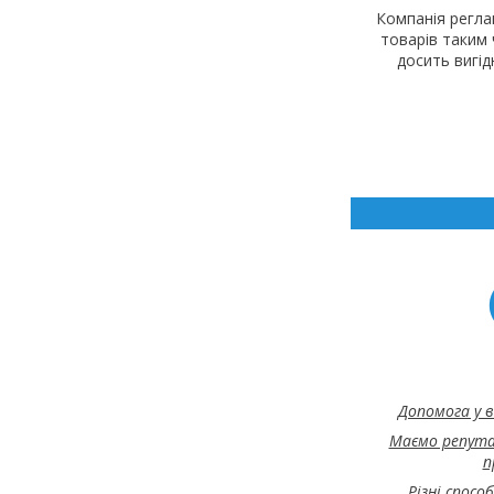
Компанія регла
товарів таким
досить вигі
Допомога у в
Маємо репута
п
Різні спосо