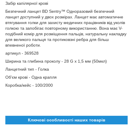
Забір капілярної крові
Безпечний ланцет BD Sentry™ Одноразовий безпечний
ланцет доступний у двох розмірах. Ланцет має автоматичне
втягування голки для захисту медичних працівників від уколів
голкою та запобігає повторному використанню. Вона має V-
подібний комір для розміщення пальців, натуральну накладку
для великого пальця та протиковзні ребра для більш
впевненої роботи.
артикул - 369528
Ширина та глибина проколу - 28 G x 1,5 мм (50мкл)
Ланцетний тип - Голка
Об'єм крові - Одна крапля
Коробка/кейс - 100/2000
Ключові особливості наших товарів