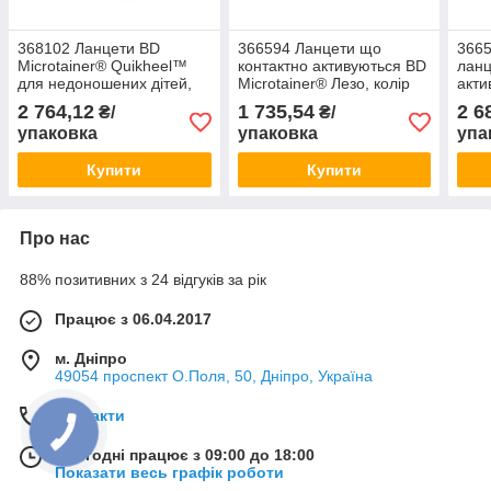
368102 Ланцети BD
366594 Ланцети що
3665
Microtainer® Quikheel™
контактно активуються BD
ланц
для недоношених дітей,
Microtainer® Лезо, колір
акти
глибина проколу 0.85 мм,
блакитний(200шт/уп)
(0,3
2 764,12
1 735,54
2 6
₴/
₴/
розмір леза 1.75мм
упаковка
упаковка
упа
Купити
Купити
Про нас
88% позитивних з 24 відгуків за рік
Працює з 06.04.2017
м. Дніпро
49054 проспект О.Поля, 50, Дніпро, Україна
Контакти
Сьогодні працює з 09:00 до 18:00
Показати весь графік роботи