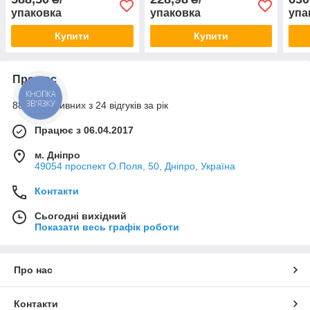
упаковка
упаковка
упа
Купити
Купити
Про нас
КНОПКА
ЗВ'ЯЗКУ
88% позитивних з 24 відгуків за рік
Працює з 06.04.2017
м. Дніпро
49054 проспект О.Поля, 50, Дніпро, Україна
Контакти
Сьогодні вихідний
Показати весь графік роботи
Про нас
Контакти