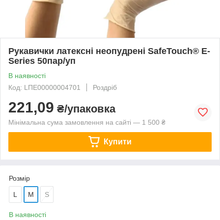
Рукавички латексні неопудрені SafeTouch® E-
Series 50пар/уп
В наявності
Код: LПЕ00000004701
Роздріб
221,09
₴/упаковка
Мінімальна сума замовлення на сайті — 1 500 ₴
Купити
Розмір
L
M
S
В наявності