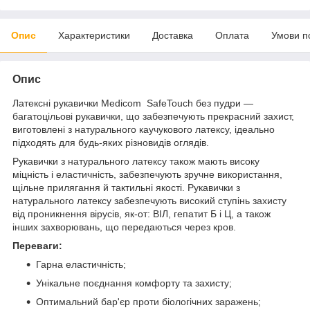
Опис
Характеристики
Доставка
Оплата
Умови п
Опис
Латексні рукавички Medicom SafeTouch без пудри —
багатоцільові рукавички, що забезпечують прекрасний захист,
виготовлені з натурального каучукового латексу, ідеально
підходять для будь-яких різновидів оглядів.
Рукавички з натурального латексу також мають високу
міцність і еластичність, забезпечують зручне використання,
щільне прилягання й тактильні якості. Рукавички з
натурального латексу забезпечують високий ступінь захисту
від проникнення вірусів, як-от: ВІЛ, гепатит Б і Ц, а також
інших захворювань, що передаються через кров.
Переваги:
Гарна еластичність;
Унікальне поєднання комфорту та захисту;
Оптимальний бар'єр проти біологічних заражень;