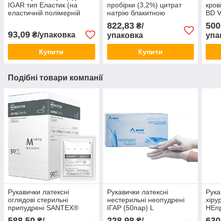
IGAR тип Еластик (на
пробірки (3,2%) цитрат
кров
еластичній полімерній
натрію блакитною
BD V
основі) 2,5х7,6 см
кришкою BD, 2.7мл
(0,8
822,83
500
₴/
(100шт)
(50ш
93,09
₴/упаковка
упаковка
упа
Купити
Купити
Подібні товари компанії
Рукавички латексні
Рукавички латексні
Рука
оглядові стерильні
нестерильні неопудрені
хіру
припудрені SANTEX®
ІГАР (50пар) L
НЕпр
STERILE р. L (50пар)
588,50
228,98
630
₴/
₴/