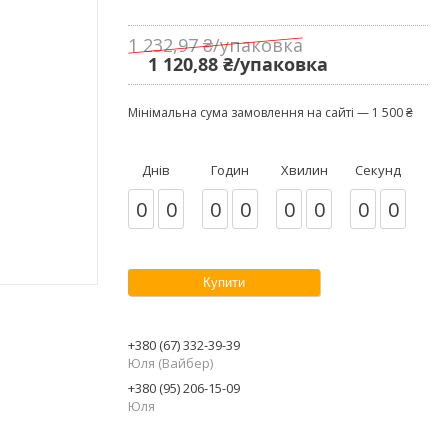
1 232,97 ₴/упаковка
1 120,88 ₴/упаковка
Мінімальна сума замовлення на сайті — 1 500 ₴
Днів
Годин
Хвилин
Секунд
0
0
0
0
0
0
0
0
Купити
+380 (67) 332-39-39
Юля (Вайбер)
+380 (95) 206-15-09
Юля