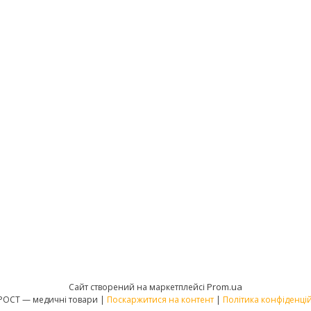
Prom.ua
Сайт створений на маркетплейсі
МЕД РОСТ — медичні товари |
Поскаржитися на контент
|
Політика конфіденцій