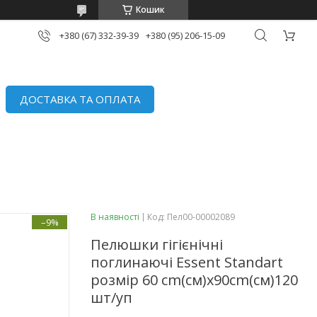
Кошик
+380 (67) 332-39-39
+380 (95) 206-15-09
ДОСТАВКА ТА ОПЛАТА
В наявності
Код:
Пел00-00002089
–9%
Пелюшки гігієнічні
поглинаючі Essent Standart
розмір 60 cm(см)х90cm(см)120
шт/уп