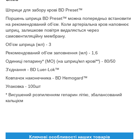
Шприци для забору крові BD Preset™
Поршень шприца BD Preset™ можна попередньо встановити
на рекомендований об’єм. Коли артеріальна кров наповнює
шприц, залишкове повітря видаляється через
самовентиляційну мембрану.
Об'єм шприца (мл) - 3
Рекомендований об'єм заповнення (мл) - 1,6
Одиниці гепарину* (МО) (на шприц/мл крові**) - 80/50
З'єднання - BD Luer-Lok™
Ковпачок наконечника - BD Hemogard™
Упаковка - 100шт
* Висушений розпиленням гепарин літію, збалансований
кальцієм
Ключові особливості наших товарів