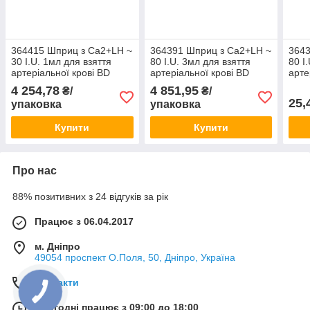
364415 Шприц з Ca2+LH ~
364391 Шприц з Ca2+LH ~
3643
30 I.U. 1мл для взяття
80 I.U. 3мл для взяття
80 I
артеріальної крові BD
артеріальної крові BD
арте
Preset™, з голкою
Preset™ Eclipse™, з
line
4 254,78
4 851,95
₴/
₴/
0,5x16мм (25G5/8")
голкою 0,64x25мм (23G1")
25,
упаковка
упаковка
стерильний (100 шт)
(100 шт)
Купити
Купити
Про нас
88% позитивних з 24 відгуків за рік
Працює з 06.04.2017
м. Дніпро
49054 проспект О.Поля, 50, Дніпро, Україна
Контакти
Сьогодні працює з 09:00 до 18:00