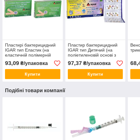
Пластирі бактерицидний
Пластир бактерицидний
Вено
IGAR тип Еластик (на
IGAR тип Дитячий (на
трик
еластичній полімерній
полiетиленовiй основi з
основі) 2,5х7,6 см
малюнками) 1,9*5,5см
93,09
97,37
68,
₴/упаковка
₴/упаковка
Купити
Купити
Подібні товари компанії