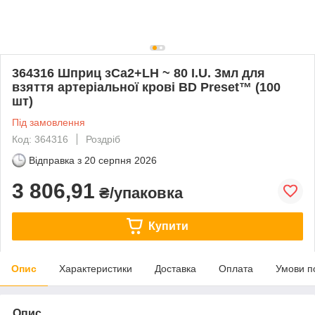
364316 Шприц зCa2+LH ~ 80 I.U. 3мл для
взяття артеріальної крові BD Preset™ (100
шт)
Під замовлення
Код: 364316
Роздріб
Відправка з
20 серпня 2026
3 806,91
₴/упаковка
Купити
Опис
Характеристики
Доставка
Оплата
Умови п
Опис