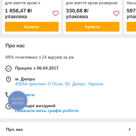
для взяття крові з
для взяття крові розміром
Vacu
приєднаним тримачем,
21G x 0.75” (50шт)
Prec
1 858,47
330,68
597
₴/
₴/
розміром 21Gx0.75”;
(0,9
упаковка
упаковка
упа
довжина 178 мм (25шт)
Купити
Купити
Про нас
88% позитивних з 24 відгуків за рік
Працює з 06.04.2017
м. Дніпро
49054 проспект О.Поля, 50, Дніпро, Україна
Контакти
КНОПКА
ЗВ'ЯЗКУ
Сьогодні вихідний
Показати весь графік роботи
Про нас