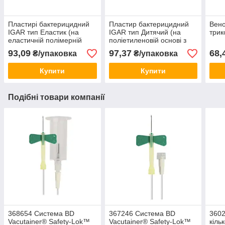
Пластирі бактерицидний
Пластир бактерицидний
Вено
IGAR тип Еластик (на
IGAR тип Дитячий (на
трик
еластичній полімерній
полiетиленовiй основi з
основі) 2,5х7,6 см
малюнками) 1,9*5,5см
93,09
97,37
68,
₴/упаковка
₴/упаковка
Купити
Купити
Подібні товари компанії
368654 Система BD
367246 Система BD
3602
Vacutainer® Safety-Lok™
Vacutainer® Safety-Lok™
кіль