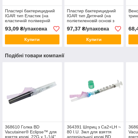
Пластирі бактерицидний
Пластир бактерицидний
Вено
IGAR тип Еластик (на
IGAR тип Дитячий (на
трик
еластичній полімерній
полiетиленовiй основi з
основі) 2,5х7,6 см
малюнками) 1,9*5,5см
93,09
97,37
68,
₴/упаковка
₴/упаковка
Купити
Купити
Подібні товари компанії
368610 Голка BD
364391 Шприц з Ca2+LH ~
3686
Vacutainer® Eclipse™ для
80 I.U. 3мл для взяття
Vacu
взяття крові, 22G х 1-1/4"
артеріальної крові BD
взят