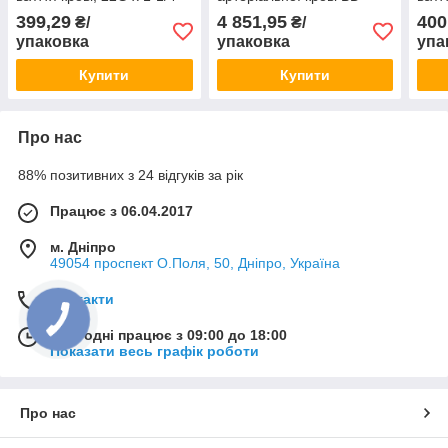
(0,7х32мм) (48шт)
Preset™ Eclipse™, з
(0,8
399,29
4 851,95
400
₴/
₴/
голкою 0,64x25мм (23G1")
упаковка
упаковка
упа
(100 шт)
Купити
Купити
Про нас
88% позитивних з 24 відгуків за рік
Працює з 06.04.2017
м. Дніпро
49054 проспект О.Поля, 50, Дніпро, Україна
Контакти
Сьогодні працює з 09:00 до 18:00
Показати весь графік роботи
Про нас