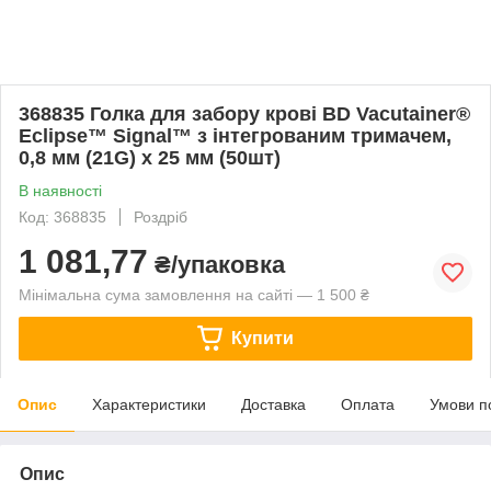
368835 Голка для забору крові BD Vacutainer®
Eclipse™ Signal™ з інтегрованим тримачем,
0,8 мм (21G) x 25 мм (50шт)
В наявності
Код: 368835
Роздріб
1 081,77
₴/упаковка
Мінімальна сума замовлення на сайті — 1 500 ₴
Купити
Опис
Характеристики
Доставка
Оплата
Умови п
Опис