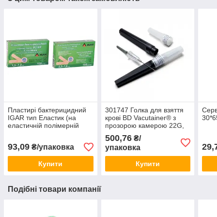
Пластирі бактерицидний
301747 Голка для взяття
Серв
IGAR тип Еластик (на
крові BD Vacutainer® з
30*6
еластичній полімерній
прозорою камерою 22G,
основі) 2,5х7,6 см
чорна (50шт)
500,76
₴/
93,09
29,
₴/упаковка
упаковка
Купити
Купити
Подібні товари компанії