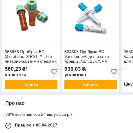
365988 Пробірки BD
364305 Пробірка BD
3650
Microtainer® PST™ LH з
Vacutainer® для взяття
Vacu
янтарно-жовтими стінками
крові, 2,7мл, 13x75мм,
для 
(50шт)
стерильна (100шт)
відд
560,23
836,03
₴/
₴/
мм, 
упаковка
упаковка
Цін
Купити
Купити
Про нас
88% позитивних з 24 відгуків за рік
Працює з 06.04.2017