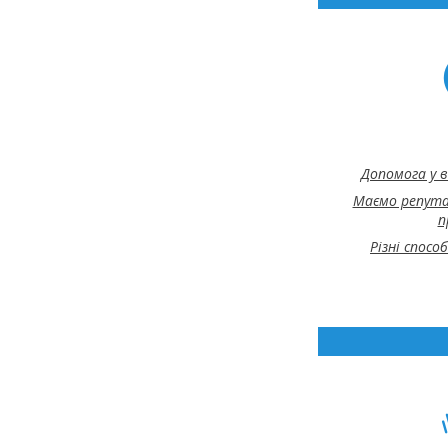
Допомога у в
Маємо репута
п
Різні спосо