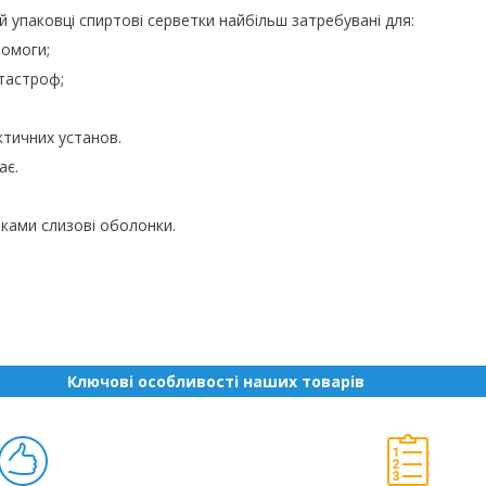
ій упаковці спиртові серветки найбільш затребувані для:
помоги;
тастроф;
ктичних установ.
ає.
ками слизові оболонки.
Ключові особливості наших товарів