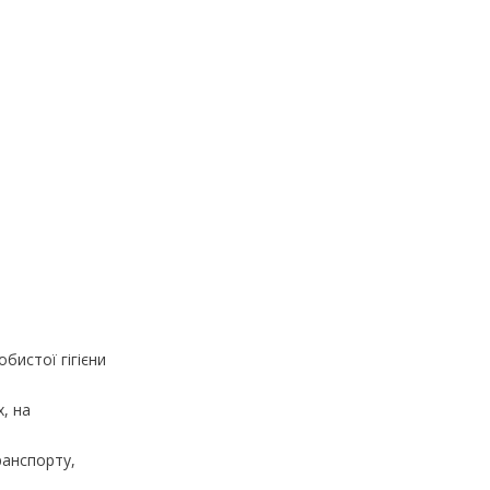
обистої гігієни
, на
ранспорту,