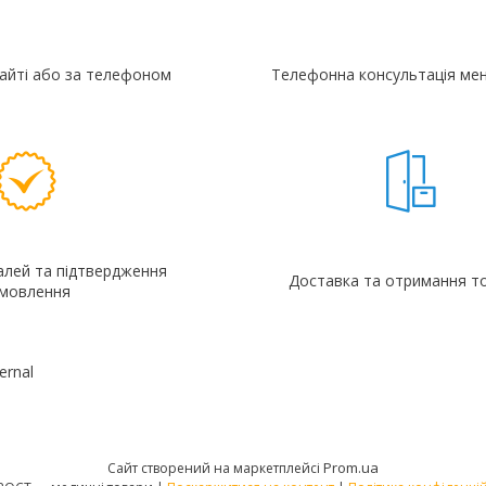
айті або за телефоном
Телефонна консультація ме
алей та підтвердження
Доставка та отримання т
мовлення
ernal
Prom.ua
Сайт створений на маркетплейсі