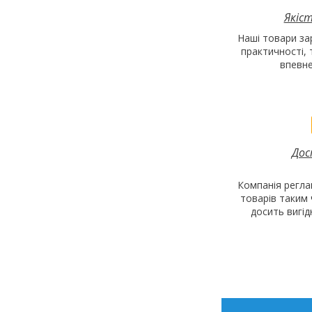
Якіст
Наші товари за
практичності,
впевнен
Дос
Компанія регла
товарів таким
досить вигі