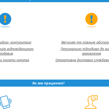
иборі, консультації
Ввічливе та лояльне обслуг
цію відповідального
Персонально підходимо до в
родавця
замовлення
би оплати покупок
Оперативна доставка службами
Як ми працюємо?