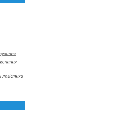
овування
иконання
 логістики