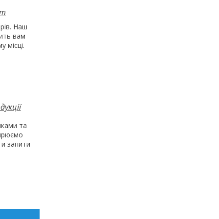
нт
рів. Наш
ить вам
у місці.
дукції
ками та
ширюємо
и запити