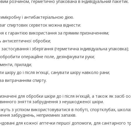
вим розчином, герметично упакована в індивідуальний пакетик.
имікробну і антибактеріальною дією.
ваг спиртових серветок можна віднести:
ня є гарантією використання за прямим призначенням;
ь антисептичної обробки;
а застосування і зберігання (герметична індивідуальна упаковка);
обробити операційне поле, дезінфікувати руки;
ументи, прилади;
 шкіру до і після ін'єкції, санувати шкіру навколо рани;
за витрачанням спирту.
значені для обробки шкіри до і після ін'єкцій, а також як засіб ос
рвинного зняття забруднення з неушкодженої шкіри.
жуть з успіхом використовуватися в побуті, спортклубах, школах
лення забруднень, неприємних запахів.
довані для кожної аптечки першої допомоги, для санітарного т