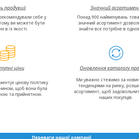
ь продукції
Значний асортиме
рекомендували себе у
Понад 900 найменувань това
 тому ви можете бути
значний асортимент дозвол
і в їх якості.
знайти все потрібне в одном
тупні
ціни
Оновлення каталогу про
Ми уважно стежимо за новин
ментує цінову політику
тенденціями на ринку, роз
 чином, щоб вона була
асортимент, щоб задовольнит
дною та прийнятною.
наших покупців.
Переваги нашої компанії