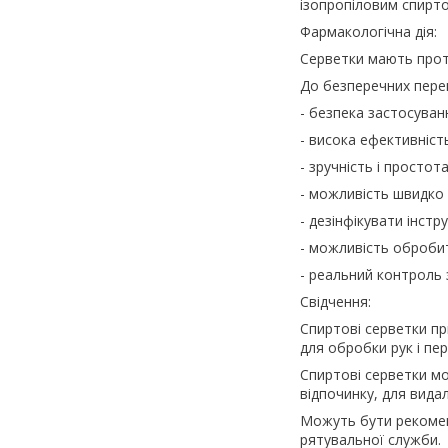
ізопропіловим спирто
Фармакологічна дія:
Серветки мають прот
До безперечних пере
- безпека застосуван
- висока ефективніст
- зручність і простот
- можливість швидко 
- дезінфікувати інстр
- можливість обробити
- реальний контроль 
Свідчення:
Спиртові серветки при
для обробки рук і пе
Спиртові серветки мо
відпочинку, для вида
Можуть бути рекомен
рятувальної служби.