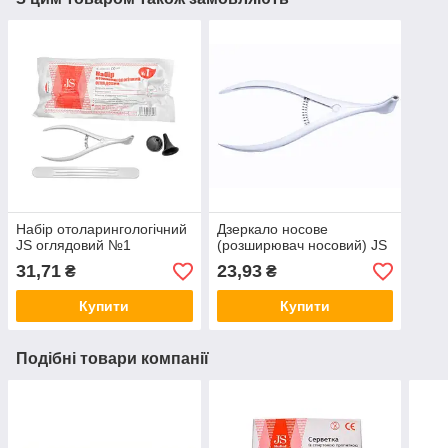
Набір отоларингологічний
Дзеркало носове
JS оглядовий №1
(розширювач носовий) JS
31,71
23,93
₴
₴
Купити
Купити
Подібні товари компанії