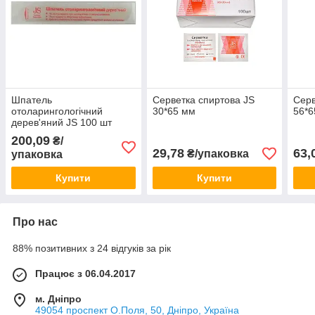
Шпатель
Серветка спиртова JS
Серв
отоларингологічний
30*65 мм
56*6
дерев'яний JS 100 шт
200,09
₴/
29,78
63,
₴/упаковка
упаковка
Купити
Купити
Про нас
88% позитивних з 24 відгуків за рік
Працює з 06.04.2017
м. Дніпро
49054 проспект О.Поля, 50, Дніпро, Україна