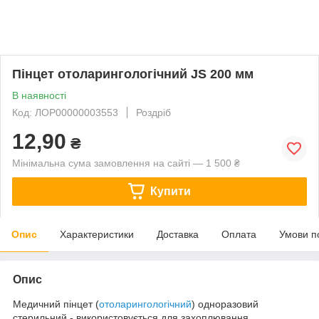
Пінцет отоларингологічний JS 200 мм
В наявності
Код: ЛОР00000003553
Роздріб
12,90
₴
Мінімальна сума замовлення на сайті — 1 500 ₴
Купити
Опис
Характеристики
Доставка
Оплата
Умови п
Опис
Медичний пінцет (
отоларингологічний
) одноразовий
стерильний - використовується для захоплювання