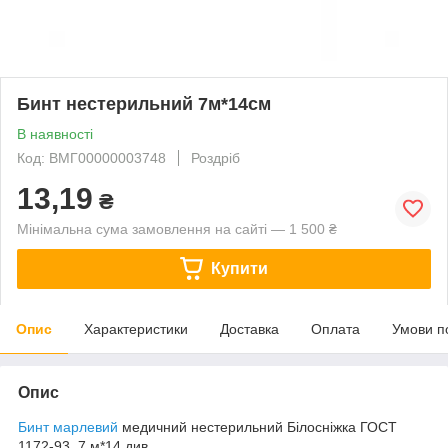
Бинт нестерильний 7м*14см
В наявності
Код: ВМГ00000003748
Роздріб
13,19
₴
Мінімальна сума замовлення на сайті — 1 500 ₴
Купити
Опис
Характеристики
Доставка
Оплата
Умови п
Опис
Бинт марлевий
медичний нестерильний Білосніжка ГОСТ
1172-93, 7 м*14 див.