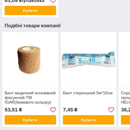
63,09
₴/упаковка
Купити
Подібні товари компанії
Бинт медичний когезивний
Бинт стерильний 5м*10см
Сор
фіксуючий ТМ
проц
IGAR(бежевого кольору)
НЕст
7,5см.х4,5м.
(Спа
53,51
7,45
36,
₴
₴
"Ме
Купити
Купити