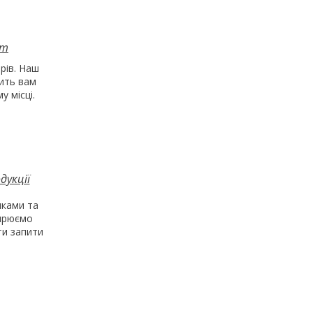
нт
рів. Наш
ить вам
у місці.
дукції
ками та
ширюємо
и запити