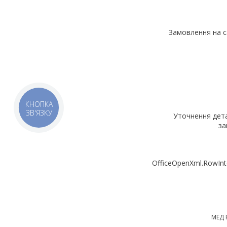
Замовлення на с
КНОПКА
ЗВ'ЯЗКУ
Уточнення дет
за
OfficeOpenXml.RowInt