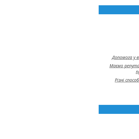
Допомога у в
Маємо репута
п
Різні спосо