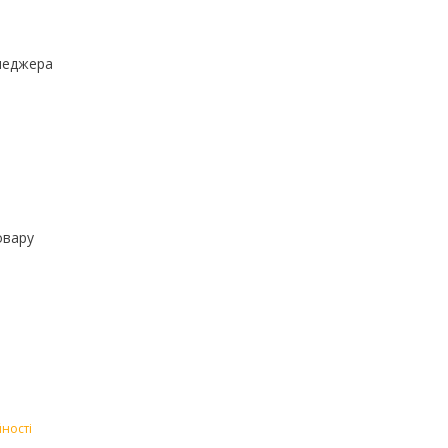
неджера
овару
ності