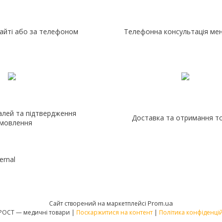
айті або за телефоном
Телефонна консультація ме
алей та підтвердження
Доставка та отримання т
мовлення
ernal
Prom.ua
Сайт створений на маркетплейсі
МЕД РОСТ — медичні товари |
Поскаржитися на контент
|
Політика конфіденцій