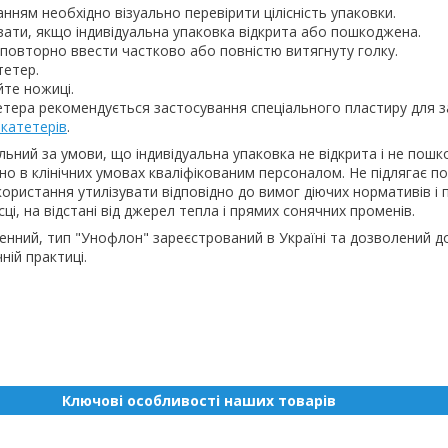
нням необхідно візуально перевірити цілісність упаковки.
ати, якщо індивідуальна упаковка відкрита або пошкоджена.
повторно ввести частково або повністю витягнуту голку.
тетер.
те ножиці.
тетера рекомендується застосування спеціального пластиру для з
катетерів
.
льний за умови, що індивідуальна упаковка не відкрита і не пош
о в клінічних умовах кваліфікованим персоналом. Не підлягає п
икористання утилізувати відповідно до вимог діючих нормативів і 
сці, на відстані від джерел тепла і прямих сонячних променів.
енний, тип "Унофлон" зареєстрований в Україні та дозволений д
ній практиці.
Ключові особливості наших товарів