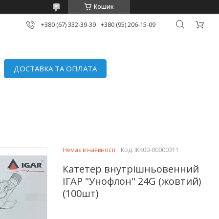
Кошик
+380 (67) 332-39-39
+380 (95) 206-15-09
ДОСТАВКА ТА ОПЛАТА
Немає в наявності
Код:
ІКК00-00000311
Катетер внутрішньовенний
ІГАР "Унофлон" 24G (жовтий)
(100шт)