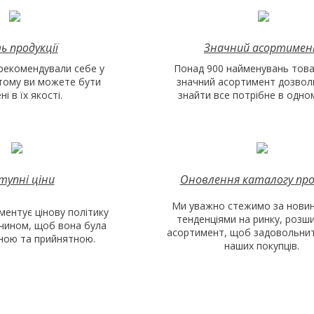
ь продукції
Значний асортиме
рекомендували себе у
Понад 900 найменувань това
 тому ви можете бути
значний асортимент дозвол
і в їх якості.
знайти все потрібне в одном
тупні
ціни
Оновлення каталогу про
Ми уважно стежимо за новин
ментує цінову політику
тенденціями на ринку, роз
 чином, щоб вона була
асортимент, щоб задовольнит
дною та прийнятною.
наших покупців.