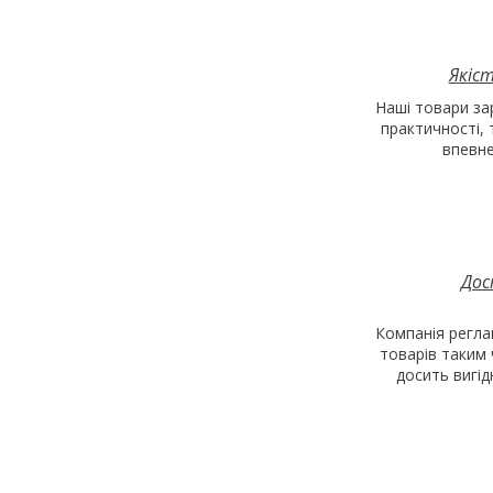
Якіст
Наші товари за
практичності,
впевнен
Дос
Компанія регла
товарів таким
досить вигі