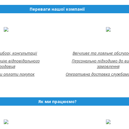
Переваги нашої компанії
иборі, консультації
Ввічливе та лояльне обслуг
цію відповідального
Персонально підходимо до в
родавця
замовлення
би оплати покупок
Оперативна доставка службами
Як ми працюємо?