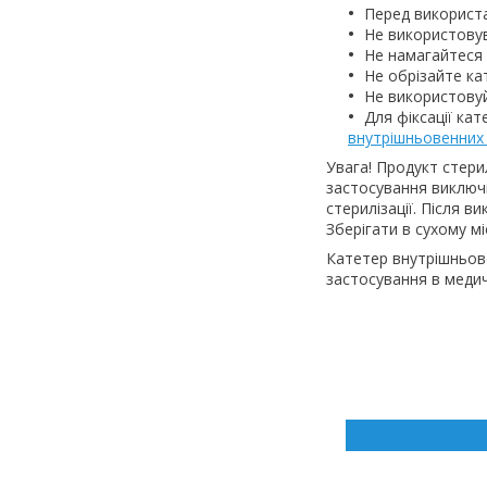
Перед використа
Не використовув
Не намагайтеся 
Не обрізайте ка
Не використовуй
Для фіксації ка
внутрішньовенних 
Увага! Продукт стери
застосування виключн
стерилізації. Після в
Зберігати в сухому мі
Катетер внутрішньов
застосування в медич