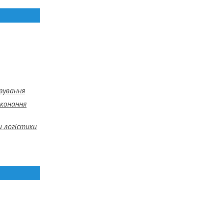
овування
иконання
 логістики