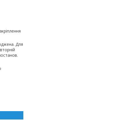
акріплення
коджена. Для
овторній
постанов.
о