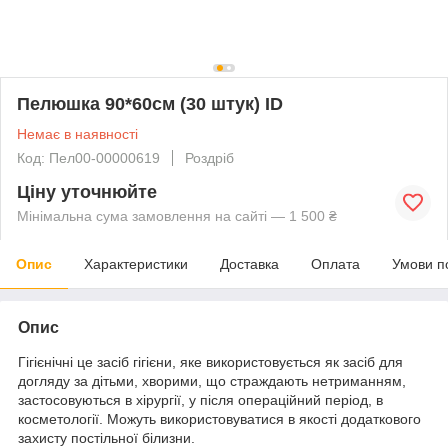
Пелюшка 90*60см (30 штук) ID
Немає в наявності
Код: Пел00-00000619
Роздріб
Ціну уточнюйте
Мінімальна сума замовлення на сайті — 1 500 ₴
Опис
Характеристики
Доставка
Оплата
Умови п
Опис
Гігієнічні це засіб гігієни, яке використовується як засіб для
догляду за дітьми, хворими, що страждають нетриманням,
застосовуються в хірургії, у після операційний період, в
косметології. Можуть використовуватися в якості додаткового
захисту постільної білизни.