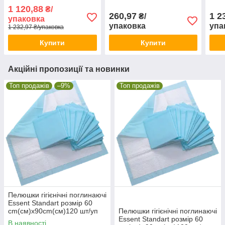
cm(см)х90cm(см)120 шт/
(см)х60cm (см),30шт/уп
cm(с
1 120,88
₴/
уп
уп
260,97
1 2
₴/
упаковка
упаковка
упа
1 232,97 ₴/упаковка
Купити
Купити
Акційні пропозиції та новинки
Топ продажів
–9%
Топ продажів
Пелюшки гігієнічні поглинаючі
Essent Standart розмір 60
cm(см)х90cm(см)120 шт/уп
Пелюшки гігієнічні поглинаючі
Essent Standart розмір 60
В наявності