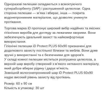
Одноразові пелюшки складаються з всмоктуючого
суперабсорбенту (SAP) і распушенной целюлози. Одна
сторона пелюшки — м'яка і вбирає, інша — покрита
водонепроникним матеріалом, що дозволяє уникнути
протікання.
Торгова марка iD пропонує широкий вибір надійних та якісних
гігієнічних виробів для догляду за лежачими хворими. Вони
забезпечують ідеальний захист та найкомфортніше
використання.
Гігієнічні пелюшки iD Protect PLUS 60х90 призначені для
додаткового захисту постільної білизни та меблів. Вони дуже
зручні у використанні та є безпечними для здоров'я.
У складі кожної пелюшки міститься розпушена целюлоза, а
верхній шар виробу створений з м'якого нетканого матеріалу,
який добре вбирає рідину і дарує м'якість.
Зовнішній вологонепроникний шар iD Protect PLUS 60х90
надає високий рівень захисту від протікань.
Розмір: 60 х 90 см
Кількість в упаковці: 30 шт